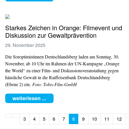
Starkes Zeichen in Orange: Filmevent und
Diskussion zur Gewaltprävention
29. November 2025
Die Soroptimistinnen Deutschlandsberg laden am Sonntag, 30.
November, ab 10 Uhr im Rahmen der UN-Kampagne „Orange
the World“ zu einer Film- und Diskussionsveranstaltung gegen
häusliche Gewalt in die Raiffeisenbank Deutschlandsberg
(Ebene 2) ein.
Foto: Tobis-Film-GmbH
weiterlesen ...
3
4
5
6
7
8
9
10
11
12
Seite 8 von 28