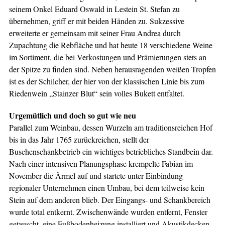
seinem Onkel Eduard Oswald in Lestein St. Stefan zu
übernehmen, griff er mit beiden Händen zu. Sukzessive
erweiterte er gemeinsam mit seiner Frau Andrea durch
Zupachtung die Rebfläche und hat heute 18 verschiedene Weine
im Sortiment, die bei Verkostungen und Prämierungen stets an
der Spitze zu finden sind. Neben herausragenden weißen Tropfen
ist es der Schilcher, der hier von der klassischen Linie bis zum
Riedenwein „Stainzer Blut“ sein volles Bukett entfaltet.
Urgemütlich und
doch so gut wie neu
Parallel zum Weinbau, dessen Wurzeln am traditionsreichen Hof
bis in das Jahr 1765 zurückreichen, stellt der
Buschenschankbetrieb ein wichtiges betriebliches Standbein dar.
Nach einer intensiven Planungsphase krempelte Fabian im
November die Ärmel auf und startete unter Einbindung
regionaler Unternehmen einen Umbau, bei dem teilweise kein
Stein auf dem anderen blieb. Der Eingangs- und Schankbereich
wurde total entkernt. Zwischenwände wurden entfernt, Fenster
getauscht, eine Fußbodenheizung installiert und Akustikdecken