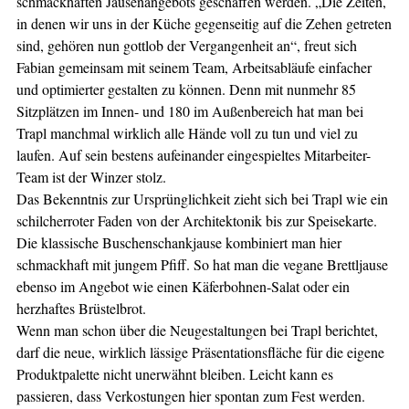
schmackhaften Jausenangebots geschaffen werden. „Die Zeiten,
in denen wir uns in der Küche gegenseitig auf die Zehen getreten
sind, gehören nun gottlob der Vergangenheit an“, freut sich
Fabian gemeinsam mit seinem Team, Arbeitsabläufe einfacher
und optimierter gestalten zu können. Denn mit nunmehr 85
Sitzplätzen im Innen- und 180 im Außenbereich hat man bei
Trapl manchmal wirklich alle Hände voll zu tun und viel zu
laufen. Auf sein bestens aufeinander eingespieltes Mitarbeiter-
Team ist der Winzer stolz.
Das Bekenntnis zur Ursprünglichkeit zieht sich bei Trapl wie ein
schilcherroter Faden von der Architektonik bis zur Speisekarte.
Die klassische Buschenschankjause kombiniert man hier
schmackhaft mit jungem Pfiff. So hat man die vegane Brettljause
ebenso im Angebot wie einen Käferbohnen-Salat oder ein
herzhaftes Brüstelbrot.
Wenn man schon über die Neugestaltungen bei Trapl berichtet,
darf die neue, wirklich lässige Präsentationsfläche für die eigene
Produktpalette nicht unerwähnt bleiben. Leicht kann es
passieren, dass Verkostungen hier spontan zum Fest werden.