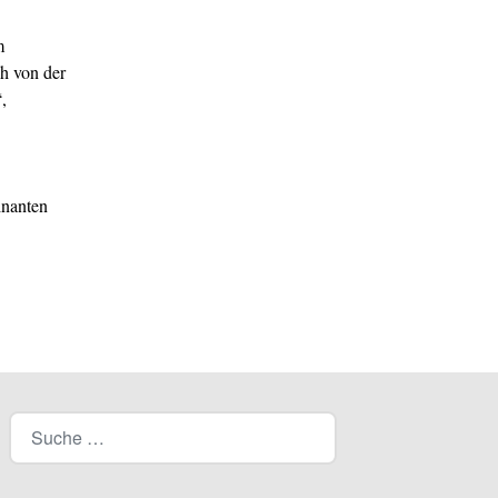
m
ch von der
,
inanten